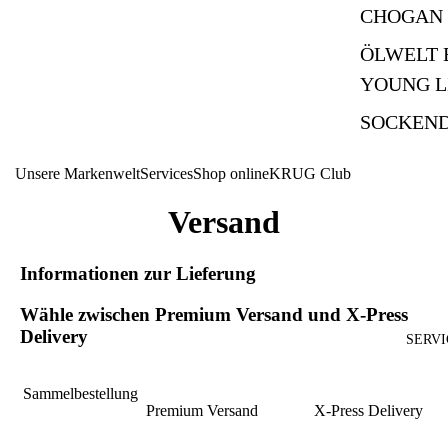
CHOGAN
ÖLWELT 
YOUNG L
SOCKEN
Unsere Markenwelt
Services
Shop online
KRUG Club
Versand
Informationen zur Lieferung
Wähle zwischen Premium Versand und X-Press
Delivery
SERVI
Sammelbestellung
Premium Versand
X-Press Delivery