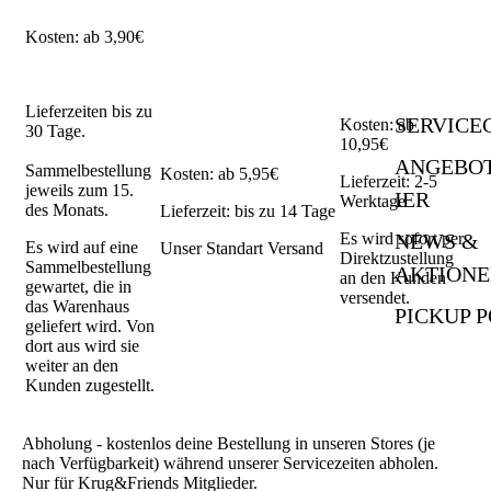
Kosten: ab 3,90€
Lieferzeiten bis zu
SERVICE
Kosten: ab
30 Tage.
10,95€
ANGEBO
Sammelbestellung
Kosten: ab 5,95€
Lieferzeit: 2-5
jeweils zum 15.
IER
Werktage
des Monats.
Lieferzeit: bis zu 14 Tage
NEWS &
Es wird sofort per
Es wird auf eine
Unser Standart Versand
Direktzustellung
Sammelbestellung
AKTION
an den Kunden
gewartet, die in
versendet.
das Warenhaus
PICKUP P
geliefert wird. Von
dort aus wird sie
weiter an den
Kunden zugestellt.
Abholung - kostenlos deine Bestellung in unseren Stores (je
nach Verfügbarkeit) während unserer Servicezeiten abholen.
Nur für Krug&Friends Mitglieder.