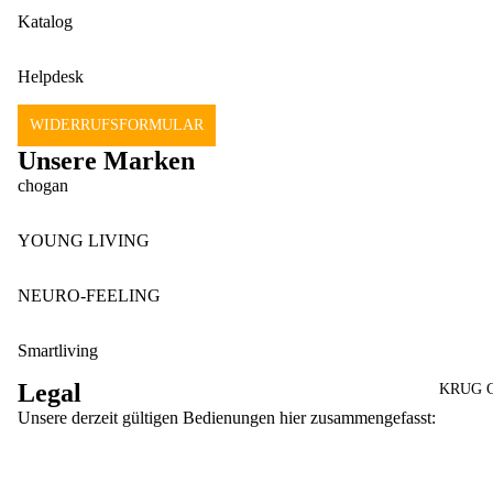
Katalog
Helpdesk
WIDERRUFSFORMULAR
Unsere Marken
chogan
YOUNG LIVING
rung
NEURO-FEELING
onen
Smartliving
Legal
KRUG 
inie
Unsere derzeit gültigen Bedienungen hier zusammengefasst:
Geschäftsbedingungen und Richtlinien