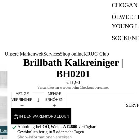
CHOGAN
ÖLWELT 
YOUNG L
SOCKEN
Unsere Markenwelt
Services
Shop online
KRUG Club
Brillbath Kalkreiniger |
BH0201
€11,90
Versandkosten werden beim Checkout berechnet.
MENGE
MENGE
VERRINGERN
ERHÖHEN
SERVI
IN DEN WARENKORB LEGEN
Abholung bei
OÖ,Wels - AT4600
verfügbar
Gewöhnlich fertig in 5 oder mehr Tagen
Shop-Informationen anzeigen