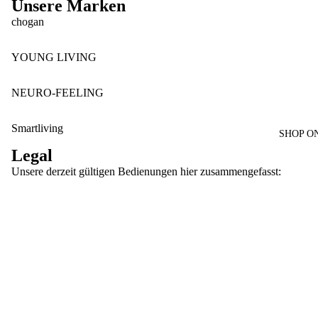
Unsere Marken
chogan
YOUNG LIVING
rung
NEURO-FEELING
onen
Smartliving
SHOP O
Legal
inie
Unsere derzeit gültigen Bedienungen hier zusammengefasst:
Geschäftsbedingungen und Richtlinien
€11,90