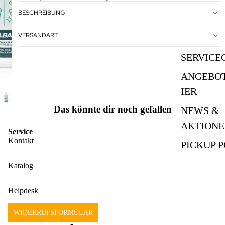
BESCHREIBUNG
VERSANDART
SERVICE
ANGEBO
IER
Das könnte dir noch gefallen
NEWS &
AKTION
Service
Kontakt
PICKUP P
Katalog
Helpdesk
WIDERRUFSFORMULAR