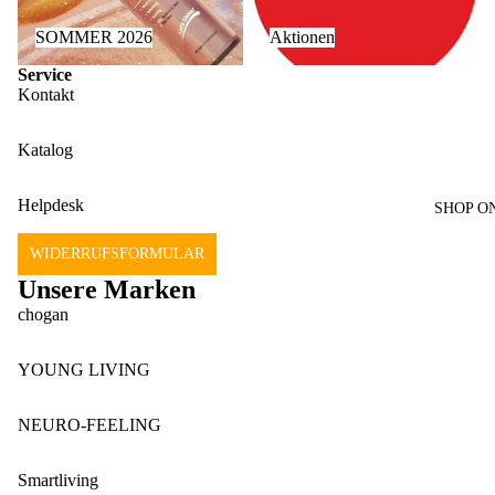
SOMMER 2026
Aktionen
Service
Kontakt
Katalog
Helpdesk
SHOP O
WIDERRUFSFORMULAR
Unsere Marken
chogan
YOUNG LIVING
rung
NEURO-FEELING
onen
Smartliving