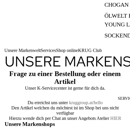
CHOGAN
ÖLWELT 
YOUNG L
SOCKEN
Unsere Markenwelt
Services
Shop online
KRUG Club
UNSERE MARKEN
Frage zu einer Bestellung oder einem
Artikel
Unser K-Servicecenter ist gerne für dich da.
SERVI
Du erreichst uns unter
kruggroup.at/hello
Den Artikel welchen du möchtest ist im Shop bei uns nicht
verfügbar
Hierzu wende dich per Chat an unser Angebots Atelier
HIER
Unsere Markenshops